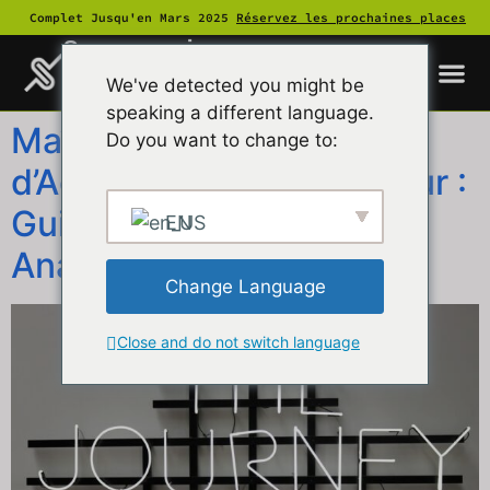
Complet Jusqu'en Mars 2025
Réservez les prochaines places
Supersuasive
We've detected you might be
speaking a different language.
Maîtriser le Parcours
Do you want to change to:
d’Achat du Consommateur :
Guide Complet pour
EN
Analyser et Influencer
Change Language
Close and do not switch language