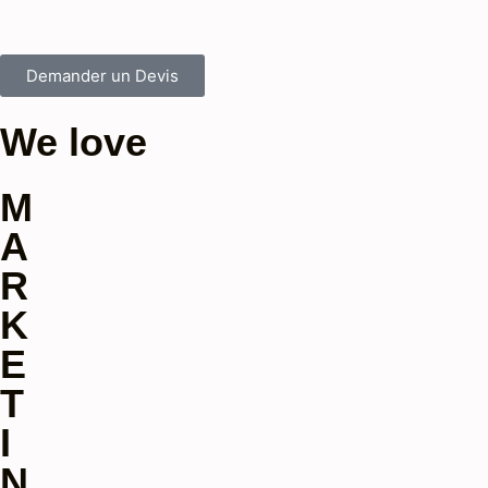
Demander un Devis
We love
M
A
R
K
E
T
I
N