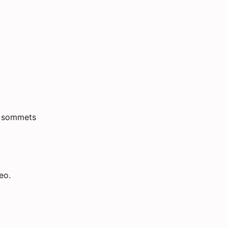
es sommets
eo.