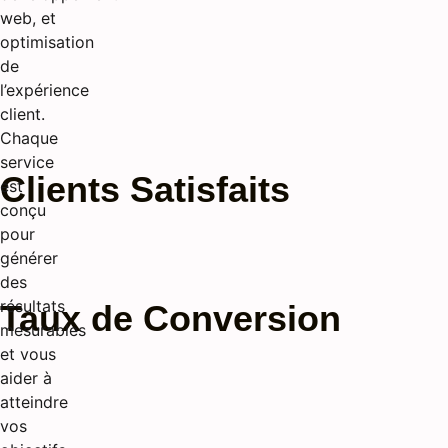
web, et
optimisation
de
l’expérience
client.
Chaque
service
Clients Satisfaits
est
conçu
pour
générer
des
résultats
Taux de Conversion
mesurables
et vous
aider à
atteindre
vos