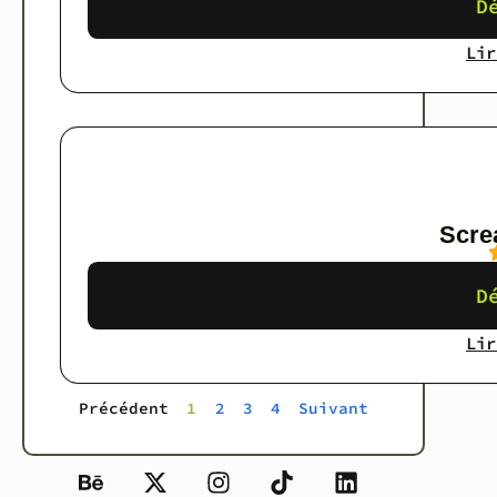
D
Lir
Scre
D
Lir
Précédent
1
2
3
4
Suivant