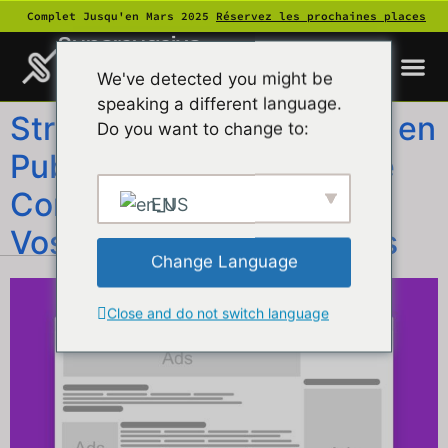
Complet Jusqu'en Mars 2025
Réservez les prochaines places
Supersuasive
We've detected you might be
speaking a different language.
Stratégies et Innovations en
Do you want to change to:
Publicité en Ligne : Guide
Complet pour Optimiser
EN
Vos Campagnes Digitales
Change Language
Close and do not switch language