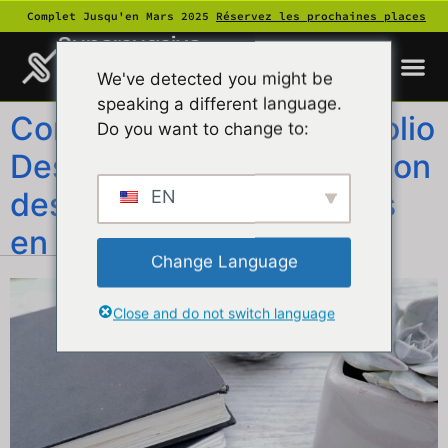
Complet Jusqu'en Mars 2025
Réservez les prochaines places
Supersuasive
We've detected you might be
speaking a different language.
Comment Créer un Portfolio
Do you want to change to:
Design qui Capte l’Attention
des Recruteurs et Clients
EN
en 2024
Change Language
Close and do not switch language