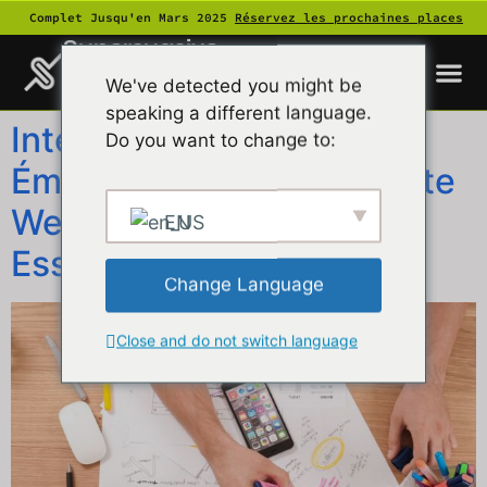
Complet Jusqu'en Mars 2025
Réservez les prochaines places
Supersuasive
We've detected you might be
speaking a different language.
Intégrer le Design
Do you want to change to:
Émotionnel dans Votre Site
Web en 2024 : Un Guide
EN
Essentiel
Change Language
Close and do not switch language