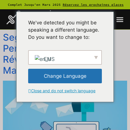
Complet Jusqu'en Mars 2025
Réservez les prochaines places
Supersuasive
We've detected you might be
speaking a different language.
Segmentation et
Do you want to change to:
Personnalisation : La
Révolution de l’Email
EN
Marketing en 2024
Change Language
Close and do not switch language