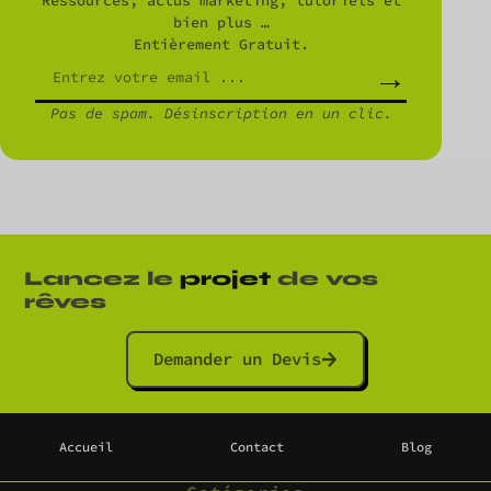
Ressources, actus marketing, tutoriels et
bien plus …
Entièrement Gratuit.
→
Pas de spam. Désinscription en un clic.
Lancez le
projet
de vos
rêves
Demander un Devis
Accueil
Contact
Blog