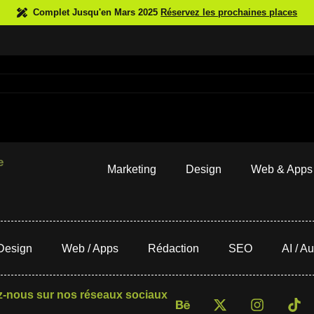
Complet Jusqu'en Mars 2025
Réservez les prochaines places
e
Marketing
Design
Web & Apps
Design
Web / Apps
Rédaction
SEO
AI / A
z-nous sur nos réseaux sociaux