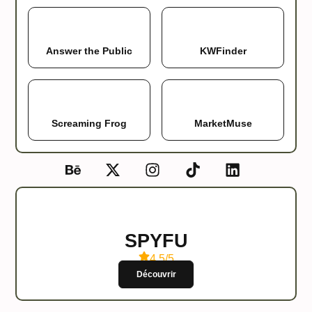
Answer the Public
KWFinder
Screaming Frog
MarketMuse
SPYFU
4.5/5
Découvrir