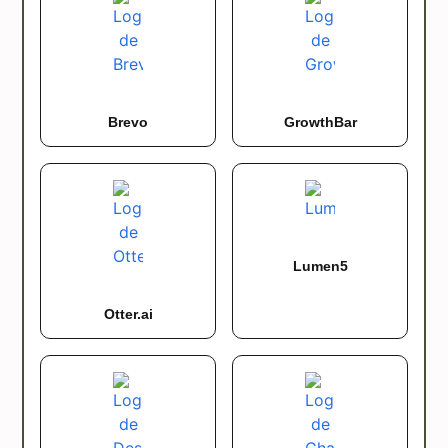
Brevo
GrowthBar
Lumen5
Otter.ai