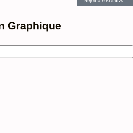
Rejoindre Kreativs™
gn Graphique